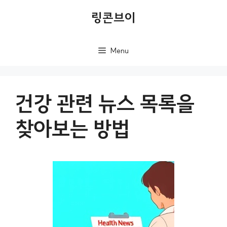
컨
링콘브이
텐
츠
Menu
로
건
너
건강 관련 뉴스 목록을
뛰
찾아보는 방법
기