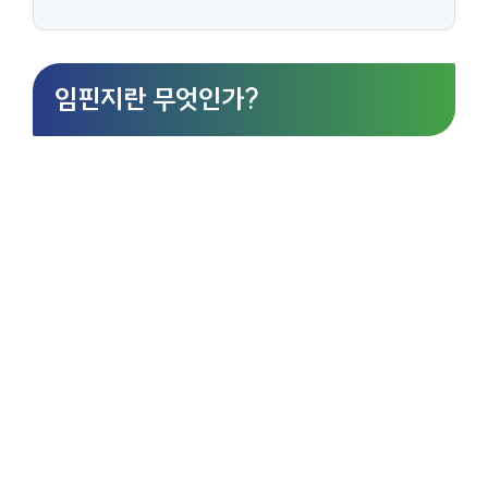
임핀지란 무엇인가?