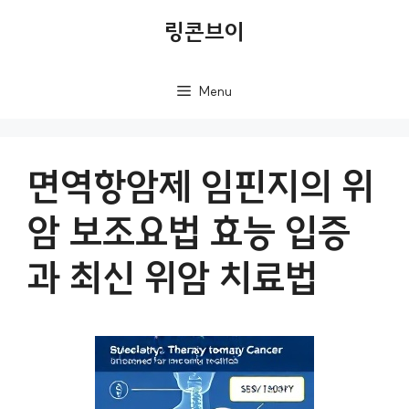
컨
링콘브이
텐
츠
Menu
로
건
너
면역항암제 임핀지의 위
뛰
암 보조요법 효능 입증
기
과 최신 위암 치료법