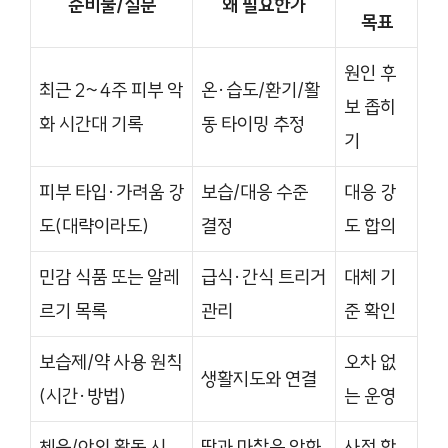
준비물/질문
왜 필요한가
목표
원인 후
최근 2~4주 피부 악
온·습도/환기/활
보 좁히
화 시간대 기록
동 타이밍 추정
기
피부 타입·가려움 강
보습/대응 수준
대응 강
도(대략이라도)
결정
도 합의
민감 식품 또는 알레
급식·간식 트리거
대체 기
르기 목록
관리
준 확인
보습제/약 사용 원칙
오차 없
생활지도와 연결
(시간·방법)
는 운영
체육/야외 활동 시
땀과 마찰은 악화
사전 합