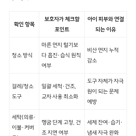
보호자가 체크할
아이 피부와 연결
확인 항목
포인트
되는 이유
마른 먼지 털기보
비산 먼지 누적
청소 방식
다 흡진·습식 원칙
감소
여부
도구 자체가 자극
걸레/청소
일괄 세척·건조,
원이 되는 문제
도구
교차 사용 최소화
예방
세탁(의류·
헹굼 단계 고정, 건
세제 잔여·습기·
이불·커버
조 지연 여부
냄새 자극 완화