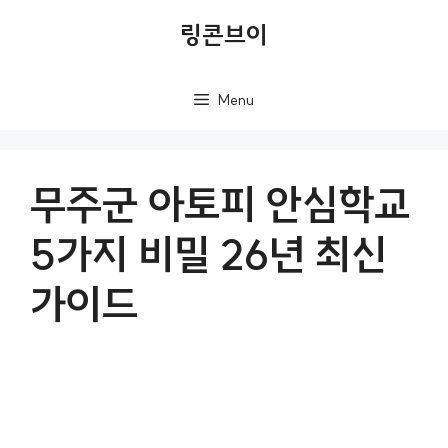
컨
링콘브이
텐
츠
Menu
로
건
너
무주군 아토피 안심학교
뛰
5가지 비밀 26년 최신
기
가이드