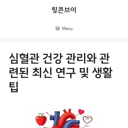
컨
링콘브이
텐
츠
Menu
로
건
너
심혈관 건강 관리와 관
뛰
련된 최신 연구 및 생활
기
팁