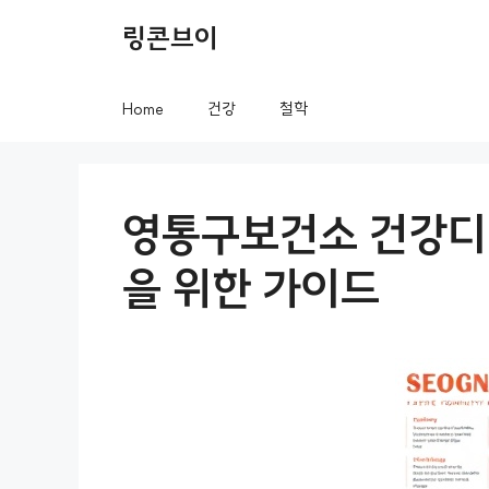
컨
링콘브이
텐
츠
Home
건강
철학
로
건
너
영통구보건소 건강디
뛰
을 위한 가이드
기