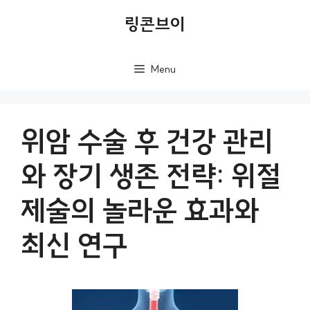
컨
링콘브이
텐
츠
Menu
로
건
너
위암 수술 후 건강 관리
뛰
와 장기 생존 전략: 위절
기
제술의 놀라운 효과와
최신 연구