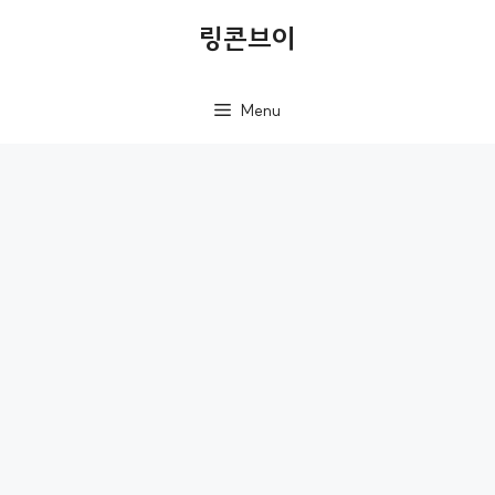
컨
링콘브이
텐
츠
Menu
로
건
너
뛰
기