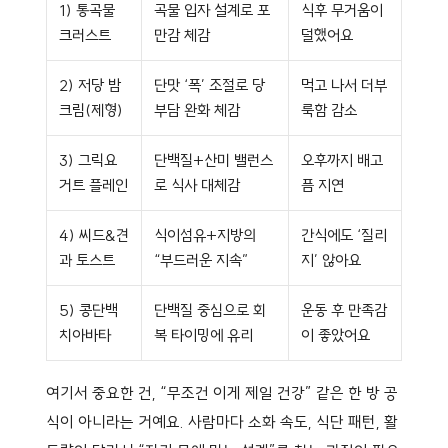
1) 통곡물
곡물 입자 설계로 포
식후 무거움이
크러스트
만감 체감
덜했어요
2) 저당 밤
단맛 ‘폭’ 조절로 당
먹고 나서 더부
크림(제형)
부담 완화 체감
룩함 감소
3) 그릭요
단백질+산미 밸런스
오후까지 배고
거트 플레인
로 식사 대체감
픔 지연
4) 씨드&견
식이섬유+지방의
간식에도 ‘질리
과 토스트
“부드러운 지속”
지’ 않아요
5) 콩단백
단백질 중심으로 회
운동 후 만족감
치아바타
복 타이밍에 유리
이 좋았어요
여기서 중요한 건, “무조건 이게 제일 건강” 같은 한 방 공
식이 아니라는 거예요. 사람마다 소화 속도, 식단 패턴, 활