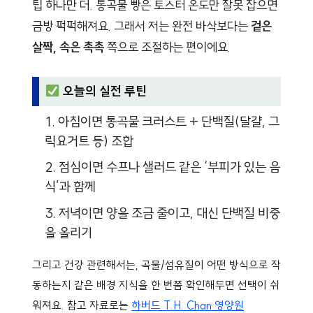
팁 하나만 더. 통곡물 빵은 토스터 온도만 잘못 잡으면
금방 퍽퍽해져요. 그래서 저는 완전 바삭보다는
겉은
살짝, 속은 촉촉
쪽으로 조절하는 편이에요.
오늘의 실전 루틴
아침이면 통곡물 크러스트 + 단백질(달걀, 그
릭요거트 등) 조합
점심이면 수프나 샐러드 같은 ‘부피가 있는 음
식’과 함께
저녁이면 양을 조금 줄이고, 대신 단백질 비중
을 올리기
그리고 건강 관련해서는, 곡물/섬유질이 어떤 방식으로 작
동하는지 같은 배경 지식을 한 번쯤 확인해두면 선택이 쉬
워져요. 참고 자료로는
하버드 T.H. Chan 영양원