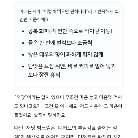
아래는 제가 “이렇게 먹으면 편하더라”라고 반복해서 확
인한 기준이에요.
공복 회피
(속 편한 쪽으로 타이밍 이동)
물은 한 번에 벌컥보다
조금씩
빵은 데우되
향이 과하게 튀지 않게
단맛을 느낀 뒤엔, 바로 커피로 밀어 넣기
보다
잠깐 휴식
“저당”이라는 말이 있으니 무조건 마음 놓고 마음껏 먹어
도 되냐고요?… 그건 또 아니에요. 저도 처음에 그 마음이
들었어요. 솔직히 말하면요.
다만, 저당 밤크림은 ‘디저트의 부담감을 줄이는 설
계’가 체감으로 이어진 편이라, 디저트를 완전히 끊기