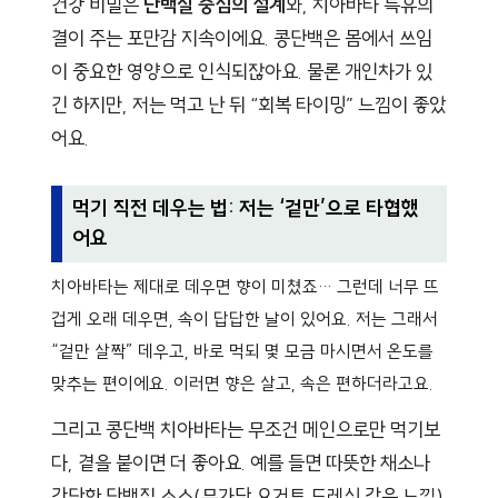
건강 비밀은
단백질 중심의 설계
와, 치아바타 특유의
결이 주는 포만감 지속이에요. 콩단백은 몸에서 쓰임
이 중요한 영양으로 인식되잖아요. 물론 개인차가 있
긴 하지만, 저는 먹고 난 뒤 “회복 타이밍” 느낌이 좋았
어요.
먹기 직전 데우는 법: 저는 ‘겉만’으로 타협했
어요
치아바타는 제대로 데우면 향이 미쳤죠… 그런데 너무 뜨
겁게 오래 데우면, 속이 답답한 날이 있어요. 저는 그래서
“겉만 살짝” 데우고, 바로 먹되 몇 모금 마시면서 온도를
맞추는 편이에요. 이러면 향은 살고, 속은 편하더라고요.
그리고 콩단백 치아바타는 무조건 메인으로만 먹기보
다, 곁을 붙이면 더 좋아요. 예를 들면 따뜻한 채소나
간단한 단백질 소스(무가당 요거트 드레싱 같은 느낌)