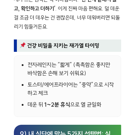
고, 확인하고 더하기’
. 이게 진짜 마음 편해요. 덜 데운
걸 조금 더 데우는 건 괜찮은데, 너무 데워버리면 되돌
리기 힘들거든요.
건강 비밀을 지키는 재가열 타이밍
전자레인지는 “짧게” (촉촉함은 좋지만
바삭함은 손해 보기 쉬워요)
토스터/에어프라이어는 “중약”으로 시작
하고 체크
데운 뒤
1~2분 휴식
으로 열 균일화
9) 내 식단에 맞는 5가지 선택법: 실