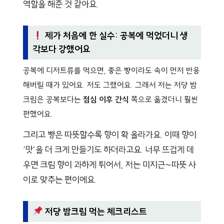
역할을 해준 것 같아요.
제가 처음에 한 실수: 공복에 먹었더니 생
각보다 강했어요
공복에 디저트류를 먹으면, 좋은 빵이라도 속이 먼저 반응
해버릴 때가 있어요. 저도 그랬어요. 그래서 저는 저당 밤
크림은 공복보다는
점심 이후 간식
쪽으로 옮겼더니 훨씬
편했어요.
그리고 빵은 따뜻할수록 향이 확 올라가요. 이때 향이
‘맛’을 더 크게 만들기도 하더라고요. 너무 뜨겁게 데
우면 크림 향이 과하게 튀어서, 저는 미지근~따뜻 사
이로 맞추는 편이에요.
저당 밤크림 먹는 체크리스트