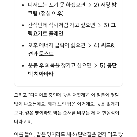
디저트는 포기 못 하겠으면 →
2) 저당 밤
크림
(점심 이후)
간식인데 식사처럼 가고 싶으면 →
3) 그
릭요거트 플레인
오후 에너지 급락이 싫으면 →
4) 씨드&
견과 토스트
운동 후 회복을 챙기고 싶으면 →
5) 콩단
백 치아바타
그리고 “다이어트 중인데 빵은 어떻게?” 이 질문이 정말
많이 나오는데요. 제가 느낀 답은 이거예요. 빵을 없애기
보다,
같은 빵이라도 먹는 순서를 바꾸는 게
더 현실적이
더라고요.
예를 들어, 같은 양이라도 채소/단백질을 먼저 먹고 빵