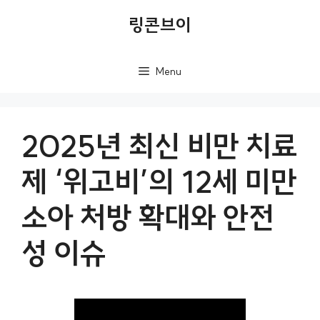
컨
링콘브이
텐
츠
Menu
로
건
너
2025년 최신 비만 치료
뛰
제 ‘위고비’의 12세 미만
기
소아 처방 확대와 안전
성 이슈