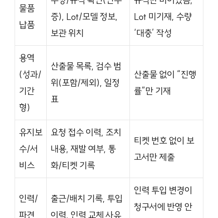
물품
증), Lot/모델 정보,
Lot 미기재, 수량
납품
보관 위치
‘대충’ 작성
용역
산출물 목록, 검수 범
(성과/
산출물 없이 “진행
위(포함/제외), 일정
기간
률”만 기재
표
형)
유지보
요청 접수 이력, 조치
티켓 번호 없이 보
수/서
내용, 재발 여부, 통
고서만 제출
비스
화/티켓 기록
인력 투입 변경이
인력/
출근/배치 기록, 투입
청구서에 반영 안
파견
이력, 인력 교체 사유