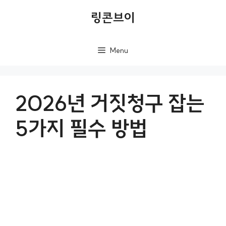
컨
링콘브이
텐
츠
Menu
로
건
너
2026년 거짓청구 잡는
뛰
5가지 필수 방법
기