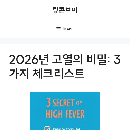
컨
링콘브이
텐
츠
Menu
로
건
너
2026년 고열의 비밀: 3
뛰
가지 체크리스트
기