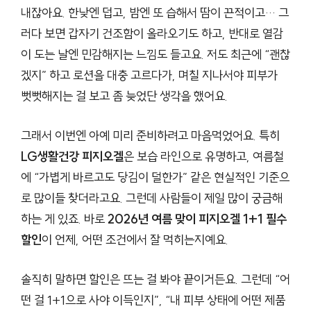
내잖아요. 한낮엔 덥고, 밤엔 또 습해서 땀이 끈적이고… 그
러다 보면 갑자기 건조함이 올라오기도 하고, 반대로 열감
이 도는 날엔 민감해지는 느낌도 들고요. 저도 최근에 “괜찮
겠지” 하고 로션을 대충 고르다가, 며칠 지나서야 피부가
뻣뻣해지는 걸 보고 좀 늦었단 생각을 했어요.
그래서 이번엔 아예 미리 준비하려고 마음먹었어요. 특히
LG생활건강 피지오겔
은 보습 라인으로 유명하고, 여름철
에 “가볍게 바르고도 당김이 덜한가” 같은 현실적인 기준으
로 많이들 찾더라고요. 그런데 사람들이 제일 많이 궁금해
하는 게 있죠. 바로
2026년 여름 맞이 피지오겔 1+1 필수
할인
이 언제, 어떤 조건에서 잘 먹히는지예요.
솔직히 말하면 할인은 뜨는 걸 봐야 끝이거든요. 그런데 “어
떤 걸 1+1으로 사야 이득인지”, “내 피부 상태에 어떤 제품