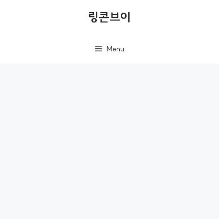
컨
링콘브이
텐
츠
Menu
로
건
너
뛰
기