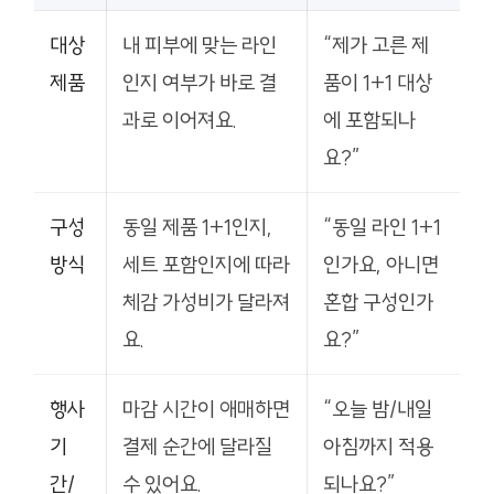
대상
내 피부에 맞는 라인
“제가 고른 제
제품
인지 여부가 바로 결
품이 1+1 대상
과로 이어져요.
에 포함되나
요?”
구성
동일 제품 1+1인지,
“동일 라인 1+1
방식
세트 포함인지에 따라
인가요, 아니면
체감 가성비가 달라져
혼합 구성인가
요.
요?”
행사
마감 시간이 애매하면
“오늘 밤/내일
기
결제 순간에 달라질
아침까지 적용
간/
수 있어요.
되나요?”