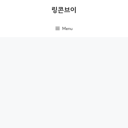
컨
링콘브이
텐
츠
Menu
로
건
너
뛰
기