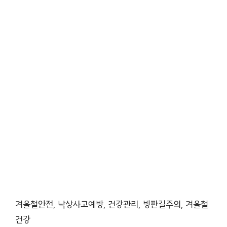
겨울철안전, 낙상사고예방, 건강관리, 빙판길주의, 겨울철
건강