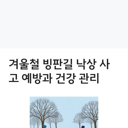
겨울철 빙판길 낙상 사
고 예방과 건강 관리