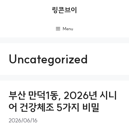
컨
링콘브이
텐
츠
Menu
로
건
너
Uncategorized
뛰
기
부산 만덕1동, 2026년 시니
어 건강체조 5가지 비밀
2026/06/16