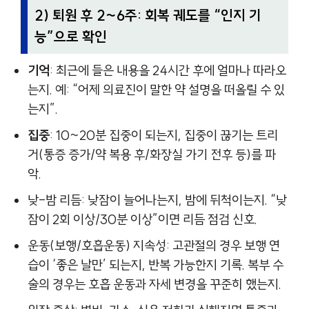
2) 퇴원 후 2~6주: 회복 궤도를 “인지 기
능”으로 확인
기억
: 최근에 들은 내용을 24시간 후에 얼마나 따라오
는지. 예: “어제 의료진이 말한 약 설명을 떠올릴 수 있
는지”.
집중
: 10~20분 집중이 되는지, 집중이 끊기는 트리
거(통증 증가/약 복용 후/화장실 가기 전후 등)를 파
악.
낮-밤 리듬: 낮잠이 늘어나는지, 밤에 뒤척이는지. “낮
잠이 2회 이상/30분 이상”이면 리듬 점검 신호.
운동(보행/호흡운동) 지속성: 고관절의 경우 보행 연
습이 ‘좋은 날만’ 되는지, 반복 가능한지 기록. 복부 수
술의 경우는 호흡 운동과 자세 변경을 꾸준히 했는지.