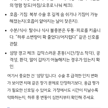
의 멍함 정도(아침/오후로 나눠 체크).
호흡·기침: 복부 수술 후 깊게 숨 쉬기나 기침이 가능
해졌는지(호흡이 얕아지는 날이 잦은지).
수분/식사: 탈수나 식사 불충분은 두통·피로를 키웁니
다. “하루 소변량이 확 줄었다/어지럽다” 같은 신호를
관찰.
섬망 경고 체크: 갑작스러운 혼동(시간/장소 착각), 공
격성, 환각, 말이 갑자기 어눌해지는 경우가 있는지 확
인.
여기서 중요한 건 ‘섬망’입니다. 수술 후 급격한 인지 변화
가 보이면 치매 같은 장기 문제로 단정하기보다, 응급 평가
가 필요한 신호일 수 있어요. 가정에서도 시간이 지날수록
악화하는지, 하루 중 변동이 심한지부터 확인해 주세요.