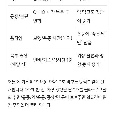
0~10 + 약 복용 후
약 먹고도 멍함
통증/불편
변화
이 증가
운동이 ‘좋은 날
움직임
보행/운동 시간(대략)
만’ 남음
복부 증상
위장 불편과 멍
변비/가스/식사량 1줄
(해당 시)
함 동시 증가
저는 이 기록을 “외래용 요약”으로 바꾸는 방식도 같이 안
내합니다. 1주에 한 번, 가장 멍했던 날 2개를 골라서 “그날
의 수면/통증/약/운동/증상”만 묶어 보여주면 의료진이 원
인 추적을 더 빨리 합니다.