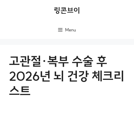
컨
링콘브이
텐
츠
Menu
로
건
너
고관절·복부 수술 후
뛰
2026년 뇌 건강 체크리
기
스트