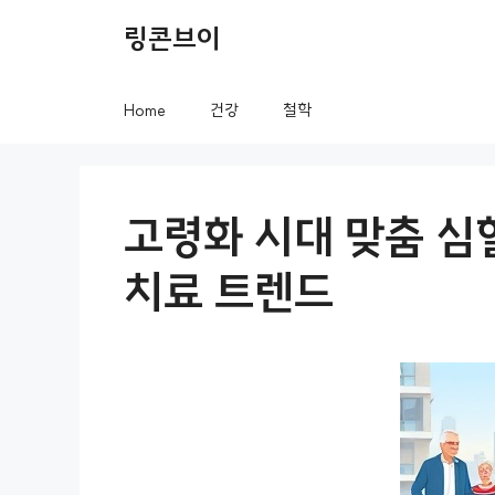
컨
링콘브이
텐
츠
Home
건강
철학
로
건
너
고령화 시대 맞춤 심
뛰
치료 트렌드
기