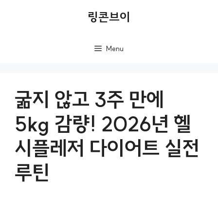
컨
링콘브이
텐
츠
Menu
로
건
너
굶지 않고 3주 만에
뛰
5kg 감량! 2026년 헬
기
시플레저 다이어트 실전
루틴