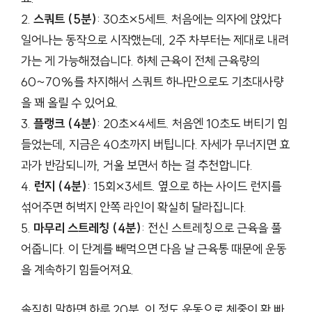
2.
스쿼트 (5분)
: 30초×5세트. 처음에는 의자에 앉았다
일어나는 동작으로 시작했는데, 2주 차부터는 제대로 내려
가는 게 가능해졌습니다. 하체 근육이 전체 근육량의
60~70%를 차지해서 스쿼트 하나만으로도 기초대사량
을 꽤 올릴 수 있어요.
3.
플랭크 (4분)
: 20초×4세트. 처음엔 10초도 버티기 힘
들었는데, 지금은 40초까지 버팁니다. 자세가 무너지면 효
과가 반감되니까, 거울 보면서 하는 걸 추천합니다.
4.
런지 (4분)
: 15회×3세트. 옆으로 하는 사이드 런지를
섞어주면 허벅지 안쪽 라인이 확실히 달라집니다.
5.
마무리 스트레칭 (4분)
: 전신 스트레칭으로 근육을 풀
어줍니다. 이 단계를 빼먹으면 다음 날 근육통 때문에 운동
을 계속하기 힘들어져요.
솔직히 말하면 하루 20분, 이 정도 운동으로 체중이 확 빠