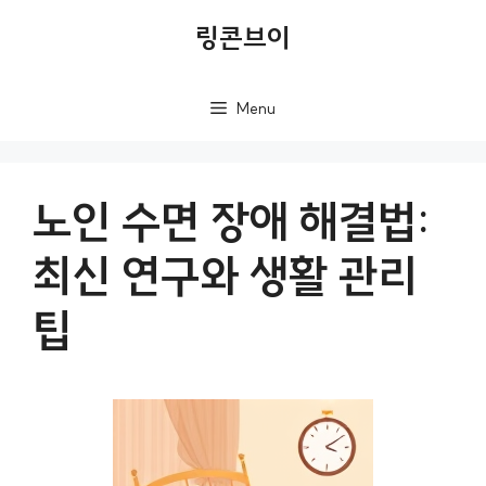
컨
링콘브이
텐
츠
Menu
로
건
너
노인 수면 장애 해결법:
뛰
최신 연구와 생활 관리
기
팁