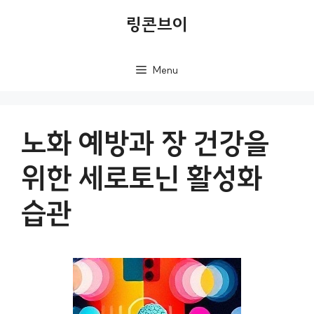
컨
링콘브이
텐
츠
Menu
로
건
너
노화 예방과 장 건강을
뛰
위한 세로토닌 활성화
기
습관