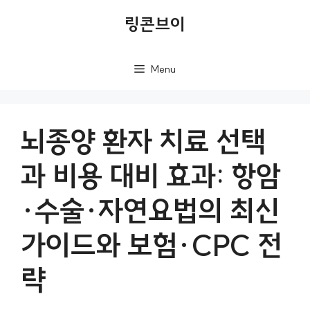
컨
링콘브이
텐
츠
Menu
로
건
너
뇌종양 환자 치료 선택
뛰
과 비용 대비 효과: 항암
기
·수술·자연요법의 최신
가이드와 보험·CPC 전
략