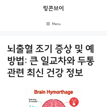
컨
링콘브이
텐
츠
Menu
로
건
너
뇌출혈 조기 증상 및 예
뛰
방법: 큰 일교차와 두통
기
관련 최신 건강 정보