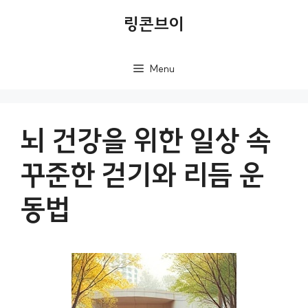
컨
링콘브이
텐
츠
Menu
로
건
너
뇌 건강을 위한 일상 속
뛰
꾸준한 걷기와 리듬 운
기
동법