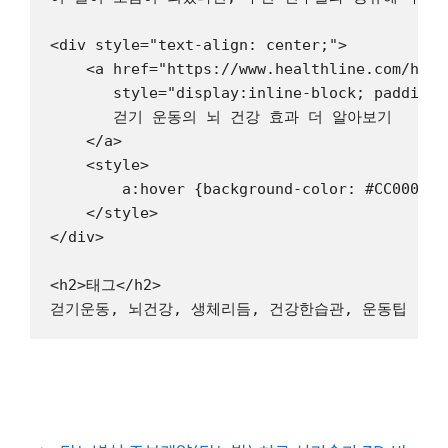
<div style="text-align: center;">

    <a href="https://www.healthline.com/heal
       style="display:inline-block; padding:
       걷기 운동의 뇌 건강 효과 더 알아보기

    </a>

    <style> 

        a:hover {background-color: #CC0000 !i
    </style>

</div>

<h2>태그</h2>
