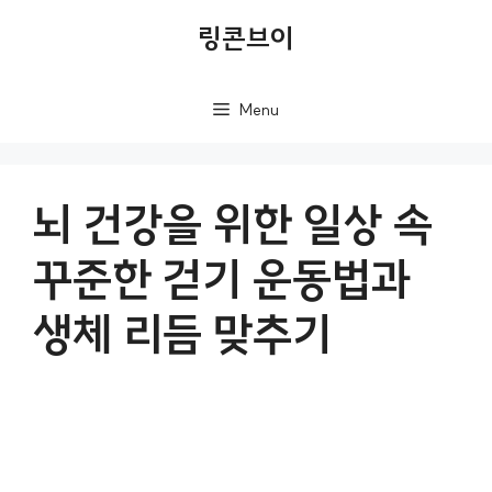
컨
링콘브이
텐
츠
Menu
로
건
너
뇌 건강을 위한 일상 속
뛰
꾸준한 걷기 운동법과
기
생체 리듬 맞추기