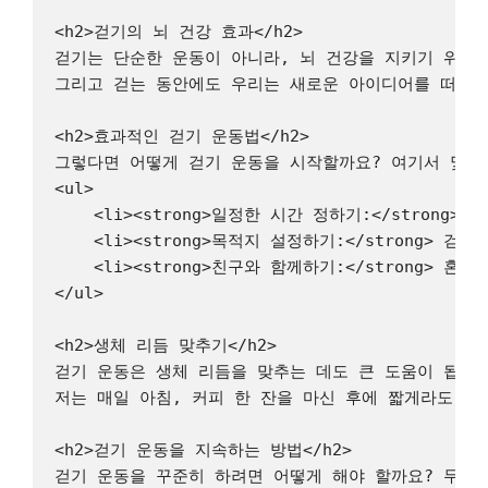
<h2>걷기의 뇌 건강 효과</h2>

걷기는 단순한 운동이 아니라, 뇌 건강을 지키기 위한 훌륭
그리고 걷는 동안에도 우리는 새로운 아이디어를 떠올리
<h2>효과적인 걷기 운동법</h2>

그렇다면 어떻게 걷기 운동을 시작할까요? 여기서 몇 가
<ul>

    <li><strong>일정한 시간 정하기:</stron
    <li><strong>목적지 설정하기:</strong
    <li><strong>친구와 함께하기:</strong>
</ul>

<h2>생체 리듬 맞추기</h2>

걷기 운동은 생체 리듬을 맞추는 데도 큰 도움이 됩니다
저는 매일 아침, 커피 한 잔을 마신 후에 짧게라도 밖
<h2>걷기 운동을 지속하는 방법</h2>

걷기 운동을 꾸준히 하려면 어떻게 해야 할까요? 무엇보다