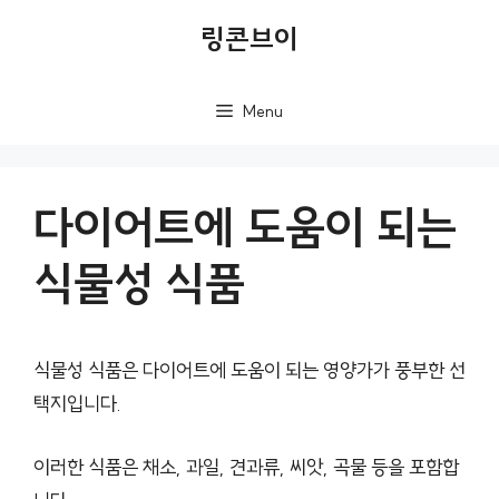
컨
링콘브이
텐
츠
Menu
로
건
너
다이어트에 도움이 되는
뛰
식물성 식품
기
식물성 식품은 다이어트에 도움이 되는 영양가가 풍부한 선
택지입니다.
이러한 식품은 채소, 과일, 견과류, 씨앗, 곡물 등을 포함합