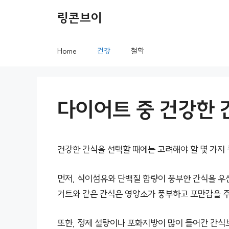
컨
링콘브이
텐
츠
Home
건강
철학
로
건
너
다이어트 중 건강한 
뛰
기
건강한 간식을 선택할 때에는 고려해야 할 몇 가지
먼저, 식이섬유와 단백질 함량이 풍부한 간식을 우선
거트와 같은 간식은 영양소가 풍부하고 포만감을 
또한, 정제 설탕이나 포화지방이 많이 들어간 간식