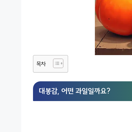
목차
대봉감, 어떤 과일일까요?