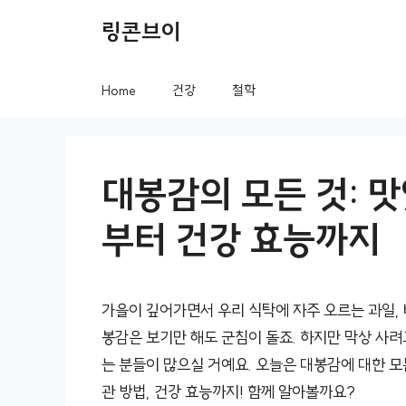
컨
링콘브이
텐
츠
Home
건강
철학
로
건
너
대봉감의 모든 것: 
뛰
부터 건강 효능까지
기
가을이 깊어가면서 우리 식탁에 자주 오르는 과일,
봉감은 보기만 해도 군침이 돌죠. 하지만 막상 사려
는 분들이 많으실 거예요. 오늘은 대봉감에 대한 모
관 방법, 건강 효능까지! 함께 알아볼까요?