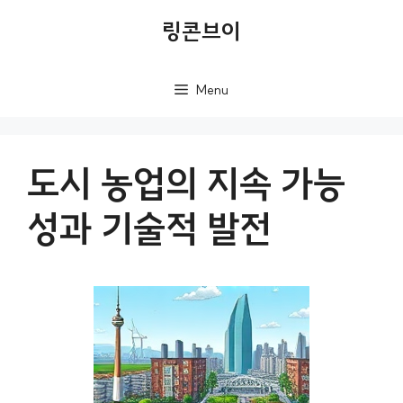
컨
링콘브이
텐
츠
Menu
로
건
너
도시 농업의 지속 가능
뛰
성과 기술적 발전
기