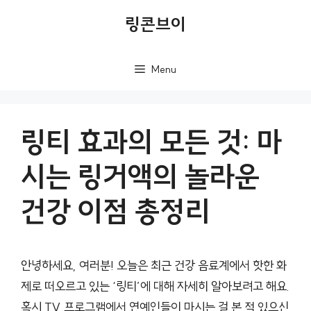
컨
링콘브이
텐
츠
Menu
로
건
너
링티 효과의 모든 것: 마
뛰
시는 링거액의 놀라운
기
건강 이점 총정리
안녕하세요, 여러분! 오늘은 최근 건강 음료계에서 핫한 화
제로 떠오르고 있는 ‘링티’에 대해 자세히 알아보려고 해요.
혹시 TV 프로그램에서 연예인들이 마시는 걸 본 적 있으신