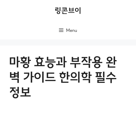
컨
링콘브이
텐
츠
Menu
로
건
너
마황 효능과 부작용 완
뛰
벽 가이드 한의학 필수
기
정보