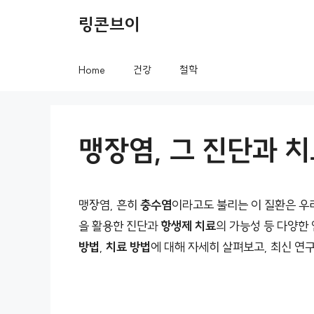
컨
링콘브이
텐
츠
Home
건강
철학
로
건
너
맹장염, 그 진단과 
뛰
기
맹장염, 흔히
충수염
이라고도 불리는 이 질환은 우
을 활용한 진단과
항생제 치료
의 가능성 등 다양한
방법
,
치료 방법
에 대해 자세히 살펴보고, 최신 연