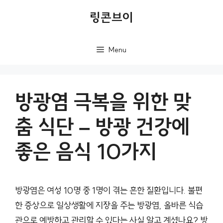
컨
링콘브이
텐
츠
Menu
로
건
너
방광염 극복을 위한 맞
뛰
춤 식단 – 방광 건강에
기
좋은 음식 10가지
방광염은 여성 10명 중 1명이 겪는 흔한 질환입니다. 불편
한 증상으로 일상생활에 지장을 주는 방광염, 올바른 식습
관으로 예방하고 관리할 수 있다는 사실 알고 계셨나요? 방