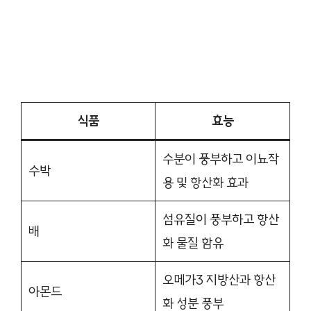
식품
효능
수분이 풍부하고 이뇨작
수박
용 및 항산화 효과
섬유질이 풍부하고 항산
배
화 물질 함유
오메가3 지방산과 항산
아몬드
화 성분 풍부