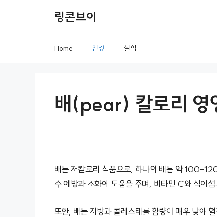
컨
링콘브이
텐
츠
Home
건강
철학
로
건
너
배(pear) 칼로리 
뛰
기
배는 저칼로리 식품으로, 하나의 배는 약 100-12
수 예방과 소화에 도움을 주며, 비타민 C와 식이
또한, 배는 지방과 콜레스테롤 함량이 매우 낮아 혈