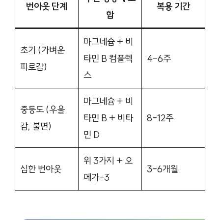
번아웃 단계
복용 기간
합
마그네슘 + 비
초기 (가벼운
타민 B 컴플렉
4-6주
피로감)
스
마그네슘 + 비
중등도 (우울
타민 B + 비타
8-12주
감, 불면)
민 D
위 3가지 + 오
심한 번아웃
3-6개월
메가-3