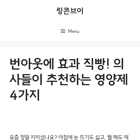
컨
링콘브이
텐
츠
Menu
로
건
너
번아웃에 효과 직빵! 의
뛰
사들이 추천하는 영양제
기
4가지
요즘 정말 지치셨나요? 아침에 눈 뜨기도 싫고, 뭘 해도 재