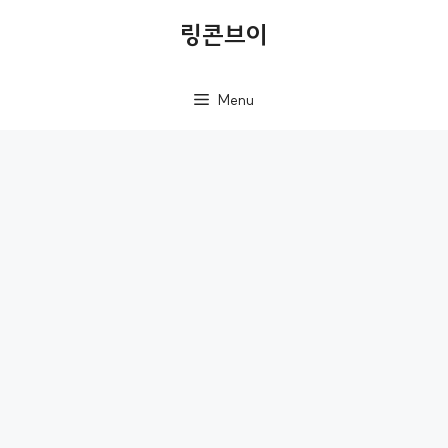
컨
링콘브이
텐
츠
Menu
로
건
너
뛰
기