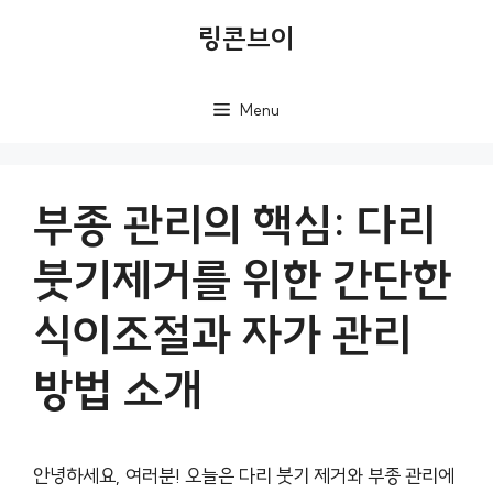
컨
링콘브이
텐
츠
Menu
로
건
너
부종 관리의 핵심: 다리
뛰
붓기제거를 위한 간단한
기
식이조절과 자가 관리
방법 소개
안녕하세요, 여러분! 오늘은 다리 붓기 제거와 부종 관리에