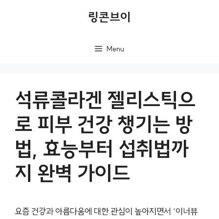
컨
링콘브이
텐
츠
Menu
로
건
너
석류콜라겐 젤리스틱으
뛰
로 피부 건강 챙기는 방
기
법, 효능부터 섭취법까
지 완벽 가이드
요즘 건강과 아름다움에 대한 관심이 높아지면서 ‘이너뷰