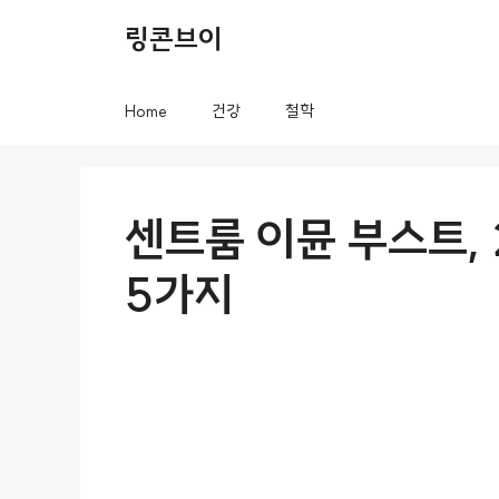
컨
링콘브이
텐
츠
Home
건강
철학
로
건
너
센트룸 이뮨 부스트, 
뛰
5가지
기