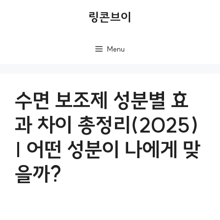
컨
링콘브이
텐
츠
Menu
로
건
너
수면 보조제 성분별 효
뛰
과 차이 총정리(2025)
기
| 어떤 성분이 나에게 맞
을까?