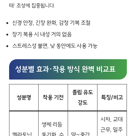
태’ 조성에 집중됩니다.
신경 안정, 긴장 완화, 감정 기복 조절
장기 복용 시 내성 거의 없음
스트레스성 불면, 낮 동안에도 사용 가능
성분별 효과·작용 방식 완벽 비교표
졸림 유도
성분명
작용 기전
특징/비고
강도
시차, 교대
생체 리듬
근무, 일주
멜라토닌
동기화, 수
약~중간