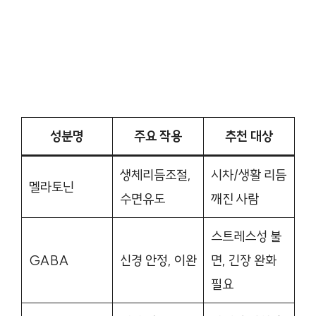
성분명
주요 작용
추천 대상
생체리듬조절,
시차/생활 리듬
멜라토닌
수면유도
깨진 사람
스트레스성 불
GABA
신경 안정, 이완
면, 긴장 완화
필요