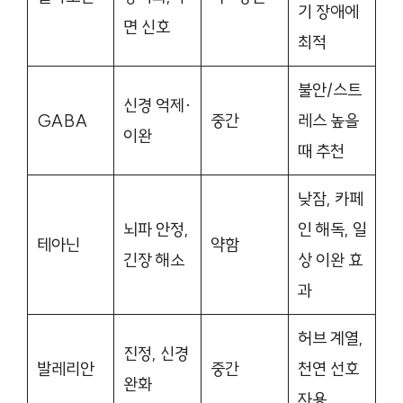
기 장애에
면 신호
최적
불안/스트
신경 억제·
GABA
중간
레스 높을
이완
때 추천
낮잠, 카페
뇌파 안정,
인 해독, 일
테아닌
약함
긴장 해소
상 이완 효
과
허브 계열,
진정, 신경
발레리안
중간
천연 선호
완화
자용