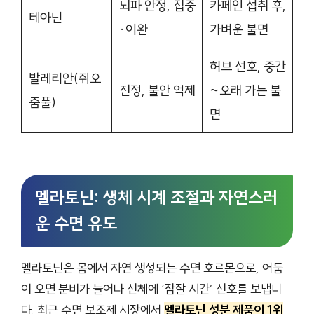
뇌파 안정, 집중
카페인 섭취 후,
테아닌
·이완
가벼운 불면
허브 선호, 중간
발레리안(쥐오
진정, 불안 억제
~오래 가는 불
줌풀)
면
멜라토닌: 생체 시계 조절과 자연스러
운 수면 유도
멜라토닌은 몸에서 자연 생성되는 수면 호르몬으로, 어둠
이 오면 분비가 늘어나 신체에 ‘잠잘 시간’ 신호를 보냅니
다. 최근 수면 보조제 시장에서
멜라토닌 성분 제품이 1위