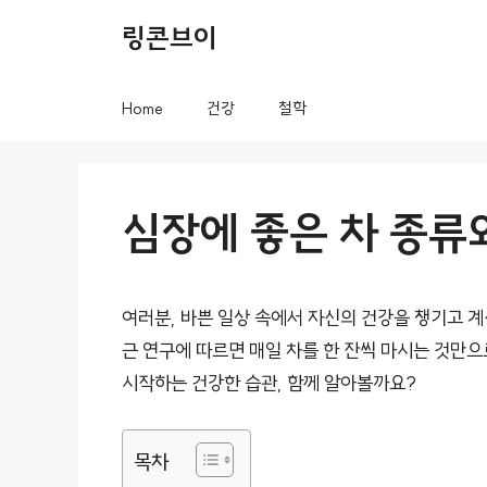
컨
링콘브이
텐
츠
Home
건강
철학
로
건
너
심장에 좋은 차 종류
뛰
기
여러분, 바쁜 일상 속에서 자신의 건강을 챙기고 계
근 연구에 따르면 매일 차를 한 잔씩 마시는 것만으
시작하는 건강한 습관, 함께 알아볼까요?
목차