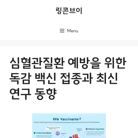
컨
링콘브이
텐
츠
Menu
로
건
너
심혈관질환 예방을 위한
뛰
독감 백신 접종과 최신
기
연구 동향