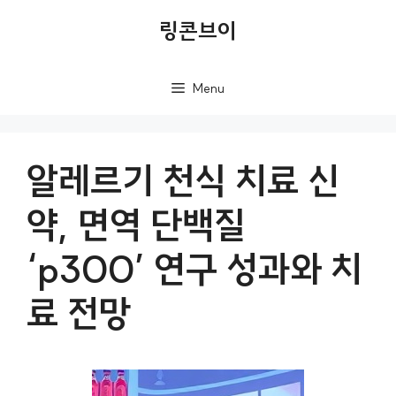
컨
링콘브이
텐
츠
Menu
로
건
너
알레르기 천식 치료 신
뛰
약, 면역 단백질
기
‘p300’ 연구 성과와 치
료 전망