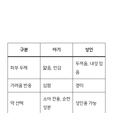
구분
아기
성인
두꺼움, 내성 있
피부 두께
얇음, 민감
음
가려움 반응
심함
경미
소아 전용, 순한
약 선택
성인용 가능
성분