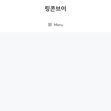
컨
링콘브이
텐
츠
Menu
로
건
너
뛰
기