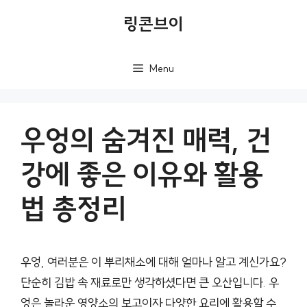
컨
링콘브이
텐
츠
Menu
로
건
너
우엉의 숨겨진 매력, 건
뛰
강에 좋은 이유와 활용
기
법 총정리
우엉, 여러분은 이 뿌리채소에 대해 얼마나 알고 계신가요?
단순히 김밥 속 재료로만 생각하셨다면 큰 오산입니다. 우
엉은 놀라운 영양소의 보고이자 다양한 요리에 활용할 수