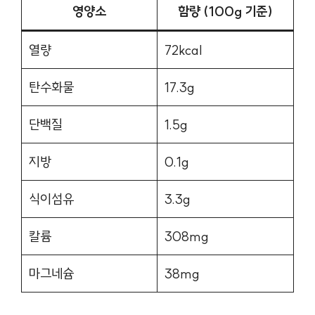
영양소
함량 (100g 기준)
열량
72kcal
탄수화물
17.3g
단백질
1.5g
지방
0.1g
식이섬유
3.3g
칼륨
308mg
마그네슘
38mg