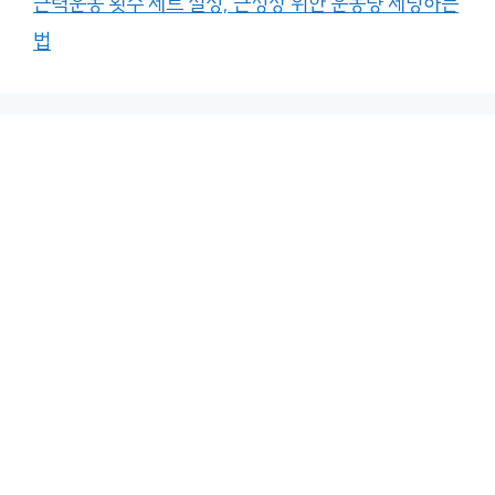
근력운동 횟수 세트 설정, 근성장 위한 운동량 세팅하는
법