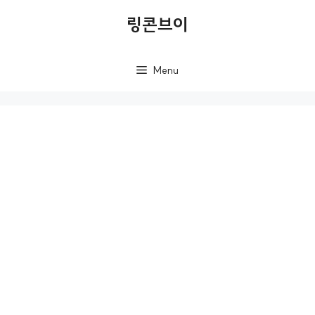
컨
링콘브이
텐
츠
Menu
로
건
너
뛰
기