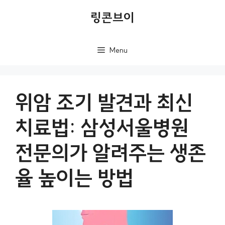
컨
링콘브이
텐
츠
Menu
로
건
너
위암 조기 발견과 최신
뛰
치료법: 삼성서울병원
기
전문의가 알려주는 생존
율 높이는 방법