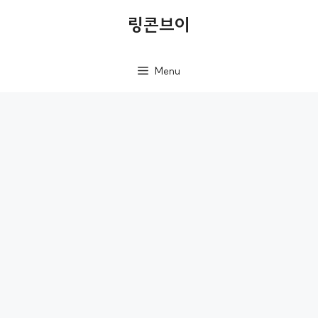
컨
링콘브이
텐
츠
Menu
로
건
너
뛰
기