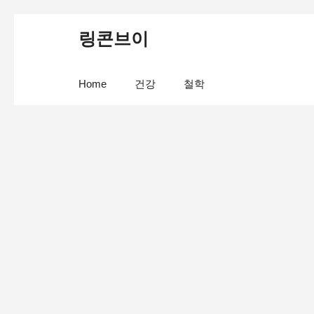
컨
링콘브이
텐
츠
Home
건강
철학
로
건
너
뛰
기