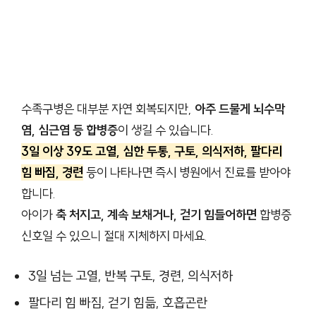
수족구병은 대부분 자연 회복되지만,
아주 드물게 뇌수막
염, 심근염 등 합병증
이 생길 수 있습니다.
3일 이상 39도 고열, 심한 두통, 구토, 의식저하, 팔다리
힘 빠짐, 경련
등이 나타나면 즉시 병원에서 진료를 받아야
합니다.
아이가
축 처지고, 계속 보채거나, 걷기 힘들어하면
합병증
신호일 수 있으니 절대 지체하지 마세요.
3일 넘는 고열, 반복 구토, 경련, 의식저하
팔다리 힘 빠짐, 걷기 힘듦, 호흡곤란