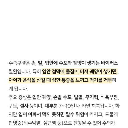
수족구병은
손, 발, 입안에 수포와 궤양이 생기는 바이러스
질환
입니다. 특히
입안 점막에 물집이 터져 궤양이 생기면,
아이가 음식을 삼킬 때 심한 통증을 느끼고 먹기를 거부
하
게 됩니다.
주요 증상은
입안 궤양, 손발 수포, 발열, 무기력, 식욕부진,
구토, 설사
등이며, 대부분 7~10일 내 자연 회복됩니다. 하
지만
입이 아파서 먹지 못하면 탈수 위험
이 커지고, 드물게
합병증(뇌수막염, 심근염 등)으로 진행될 수 있어 주의가