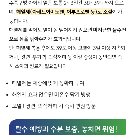
수족구병 아이의 열은 보통 2~3일간 38~39도까지 오르
며,
해열제(아세트아미노펜, 이부프로펜 등)로 조절
이 가
능합니다.
해열제를 먹여도 열이 잘 떨어지지 않으면
미지근한 물수건
으로 몸을 닦아주기
가 효과적입니다.
단, 해열제 복용 후에도 39도 이상 고열이 3일 이상 지속되
거나, 경련·무기력·의식저하 등 이상 증상이 동반되면 즉
시 소아과 진료가 필요합니다.
해열제는 체중에 맞게 정확히 투여
해열제 효과 없으면 미온수 닦기 병행
고열+경련·의식저하 시 즉시 병원 방문
탈수 예방과 수분 보충, 놓치면 위험!