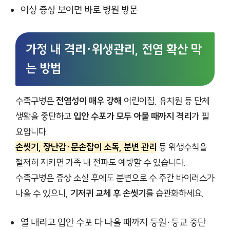
이상 증상 보이면 바로 병원 방문
가정 내 격리·위생관리, 전염 확산 막
는 방법
수족구병은
전염성이 매우 강해
어린이집, 유치원 등 단체
생활을 중단하고
입안 수포가 모두 아물 때까지 격리
가 필
요합니다.
손씻기, 장난감·문손잡이 소독, 분변 관리
등 위생수칙을
철저히 지키면 가족 내 전파도 예방할 수 있습니다.
수족구병은 증상 소실 후에도 분변으로 수 주간 바이러스가
나올 수 있으니,
기저귀 교체 후 손씻기
를 습관화하세요.
열 내리고 입안 수포 다 나을 때까지 등원·등교 중단