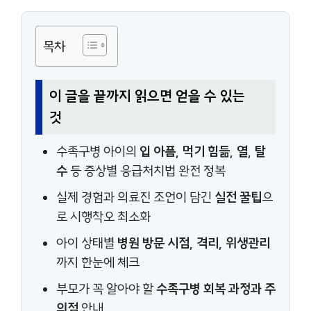
목차
이 글을 끝까지 읽으면 얻을 수 있는
것
수족구병 아이의
입 아픔, 먹기 힘듦, 열, 탈
수
등 증상별 응급처치법 완전 정복
실제 경험과 의료진 조언이 담긴
실전 꿀팁
으
로 시행착오 최소화
아이 상태별
병원 방문 시점, 격리, 위생관리
까지 한눈에 체크
부모가 꼭 알아야 할
수족구병 회복 과정과 주
의점
안내