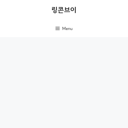
컨
링콘브이
텐
츠
Menu
로
건
너
뛰
기