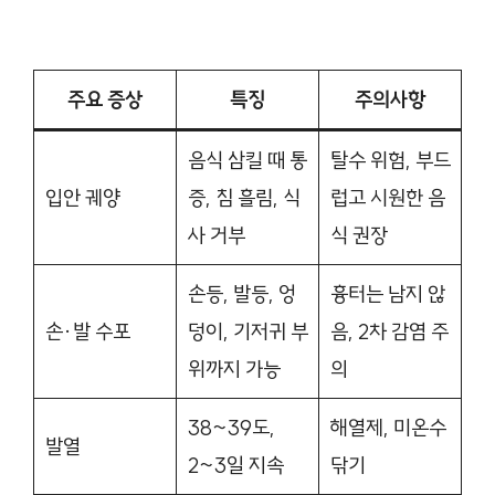
주요 증상
특징
주의사항
음식 삼킬 때 통
탈수 위험, 부드
입안 궤양
증, 침 흘림, 식
럽고 시원한 음
사 거부
식 권장
손등, 발등, 엉
흉터는 남지 않
손·발 수포
덩이, 기저귀 부
음, 2차 감염 주
위까지 가능
의
38~39도,
해열제, 미온수
발열
2~3일 지속
닦기