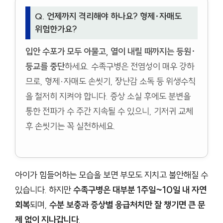
Q. 언제까지 격리해야 하나요? 형제·자매도
위험한가요?
입안 수포가 모두 아물고, 열이 내릴 때까지는 등원·
등교를 중단
하세요. 수족구병은 전염성이 매우 강하
므로, 형제·자매도 손씻기, 장난감 소독 등 위생수칙
을 철저히 지켜야 합니다. 증상 소실 후에도 분변을
통한 전파가 수 주간 지속될 수 있으니, 기저귀 교체
후 손씻기는 꼭 실천하세요.
아이가 힘들어하는 모습을 보면 부모도 지치고 불안해질 수
있습니다. 하지만
수족구병은 대부분 1주일~10일 내 자연
회복
되며,
수분 보충과 증상별 응급처치만 잘 챙기면 큰 문
제 없이 지나갑니다
.