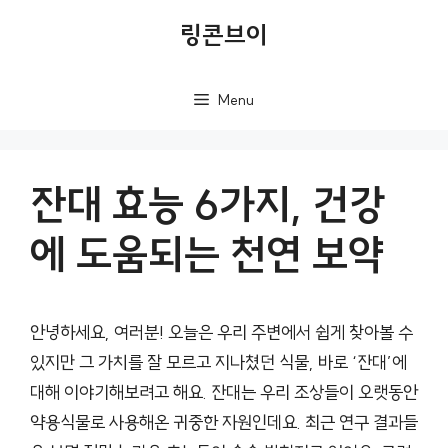
컨
링콘브이
텐
츠
Menu
로
건
너
잔대 효능 6가지, 건강
뛰
에 도움되는 천연 보약
기
안녕하세요, 여러분! 오늘은 우리 주변에서 쉽게 찾아볼 수
있지만 그 가치를 잘 모르고 지나쳤던 식물, 바로 ‘잔대’에
대해 이야기해보려고 해요. 잔대는 우리 조상들이 오랫동안
약용식물로 사용해온 귀중한 자원인데요. 최근 연구 결과들