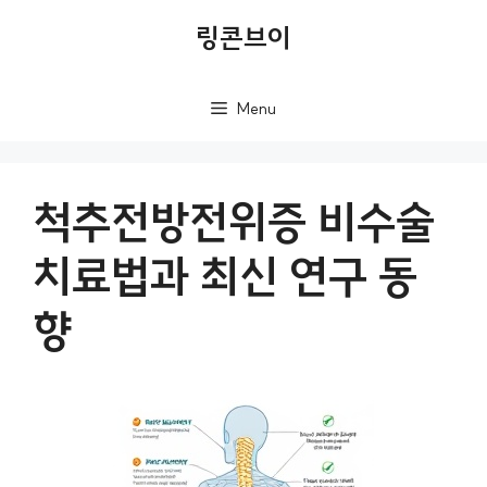
컨
링콘브이
텐
츠
Menu
로
건
너
척추전방전위증 비수술
뛰
치료법과 최신 연구 동
기
향