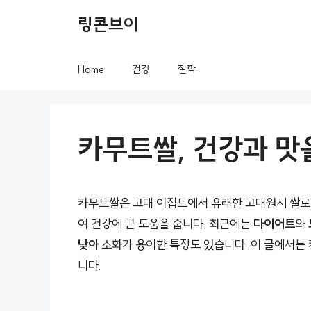
컨
링콘브이
텐
츠
Home
건강
철학
로
건
너
카무트쌀, 건강과 맛
뛰
기
카무트쌀은 고대 이집트에서 유래한 고대원시 쌀로
여 건강에 큰 도움을 줍니다. 최근에는
다이어트
와
낮아
소화가 용이한 특징도 있습니다. 이 글에서는
니다.